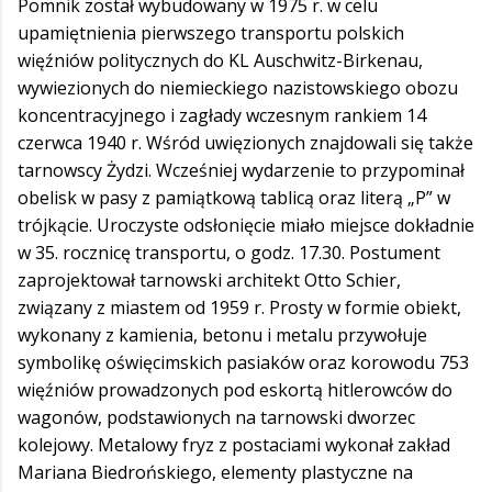
Pomnik został wybudowany w 1975 r. w celu
upamiętnienia pierwszego transportu polskich
więźniów politycznych do KL Auschwitz-Birkenau,
wywiezionych do niemieckiego nazistowskiego obozu
koncentracyjnego i zagłady wczesnym rankiem 14
czerwca 1940 r. Wśród uwięzionych znajdowali się także
tarnowscy Żydzi. Wcześniej wydarzenie to przypominał
obelisk w pasy z pamiątkową tablicą oraz literą „P” w
trójkącie. Uroczyste odsłonięcie miało miejsce dokładnie
w 35. rocznicę transportu, o godz. 17.30. Postument
zaprojektował tarnowski architekt Otto Schier,
związany z miastem od 1959 r. Prosty w formie obiekt,
wykonany z kamienia, betonu i metalu przywołuje
symbolikę oświęcimskich pasiaków oraz korowodu 753
więźniów prowadzonych pod eskortą hitlerowców do
wagonów, podstawionych na tarnowski dworzec
kolejowy. Metalowy fryz z postaciami wykonał zakład
Mariana Biedrońskiego, elementy plastyczne na