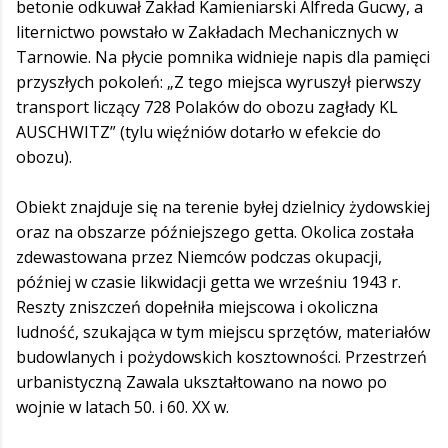
betonie odkuwał Zakład Kamieniarski Alfreda Gucwy, a
liternictwo powstało w Zakładach Mechanicznych w
Tarnowie. Na płycie pomnika widnieje napis dla pamięci
przyszłych pokoleń: „Z tego miejsca wyruszył pierwszy
transport liczący 728 Polaków do obozu zagłady KL
AUSCHWITZ” (tylu więźniów dotarło w efekcie do
obozu).
Obiekt znajduje się na terenie byłej dzielnicy żydowskiej
oraz na obszarze późniejszego getta. Okolica została
zdewastowana przez Niemców podczas okupacji,
później w czasie likwidacji getta we wrześniu 1943 r.
Reszty zniszczeń dopełniła miejscowa i okoliczna
ludność, szukająca w tym miejscu sprzętów, materiałów
budowlanych i pożydowskich kosztowności. Przestrzeń
urbanistyczną Zawala ukształtowano na nowo po
wojnie w latach 50. i 60. XX w.