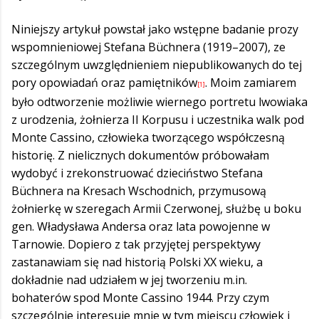
Niniejszy artykuł powstał jako wstępne badanie prozy
wspomnieniowej Stefana Büchnera (1919–2007), ze
szczególnym uwzględnieniem niepublikowanych do tej
pory opowiadań oraz pamiętników
. Moim zamiarem
[1]
było odtworzenie możliwie wiernego portretu lwowiaka
z urodzenia, żołnierza II Korpusu i uczestnika walk pod
Monte Cassino, człowieka tworzącego współczesną
historię. Z nielicznych dokumentów próbowałam
wydobyć i zrekonstruować dzieciństwo Stefana
Büchnera na Kresach Wschodnich, przymusową
żołnierkę w szeregach Armii Czerwonej, służbę u boku
gen. Władysława Andersa oraz lata powojenne w
Tarnowie. Dopiero z tak przyjętej perspektywy
zastanawiam się nad historią Polski XX wieku, a
dokładnie nad udziałem w jej tworzeniu m.in.
bohaterów spod Monte Cassino 1944. Przy czym
szczególnie interesuje mnie w tym miejscu człowiek i