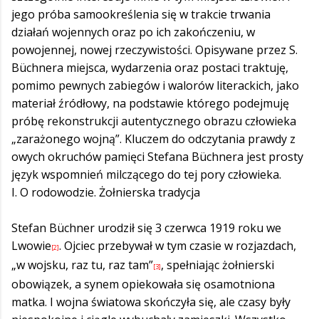
jego próba samookreślenia się w trakcie trwania
działań wojennych oraz po ich zakończeniu, w
powojennej, nowej rzeczywistości. Opisywane przez S.
Büchnera miejsca, wydarzenia oraz postaci traktuję,
pomimo pewnych zabiegów i walorów literackich, jako
materiał źródłowy, na podstawie którego podejmuję
próbę rekonstrukcji autentycznego obrazu człowieka
„zarażonego wojną”. Kluczem do odczytania prawdy z
owych okruchów pamięci Stefana Büchnera jest prosty
język wspomnień milczącego do tej pory człowieka.
I. O rodowodzie. Żołnierska tradycja
Stefan Büchner urodził się 3 czerwca 1919 roku we
Lwowie
. Ojciec przebywał w tym czasie w rozjazdach,
[2]
„w wojsku, raz tu, raz tam”
, spełniając żołnierski
[3]
obowiązek, a synem opiekowała się osamotniona
matka. I wojna światowa skończyła się, ale czasy były