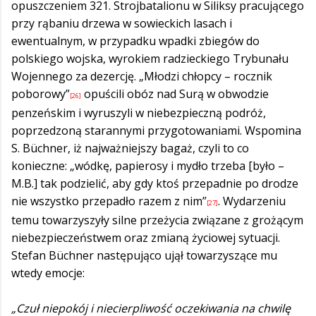
opuszczeniem 321. Strojbatalionu w Siliksy pracującego
przy rąbaniu drzewa w sowieckich lasach i
ewentualnym, w przypadku wpadki zbiegów do
polskiego wojska, wyrokiem radzieckiego Trybunału
Wojennego za dezercję. „Młodzi chłopcy – rocznik
poborowy”
opuścili obóz nad Surą w obwodzie
[26]
penzeńskim i wyruszyli w niebezpieczną podróż,
poprzedzoną starannymi przygotowaniami. Wspomina
S. Büchner, iż najważniejszy bagaż, czyli to co
konieczne: „wódkę, papierosy i mydło trzeba [było –
M.B.] tak podzielić, aby gdy ktoś przepadnie po drodze
nie wszystko przepadło razem z nim”
. Wydarzeniu
[27]
temu towarzyszyły silne przeżycia związane z grożącym
niebezpieczeństwem oraz zmianą życiowej sytuacji.
Stefan Büchner następująco ujął towarzyszące mu
wtedy emocje:
„Czuł niepokój i niecierpliwość oczekiwania na chwilę