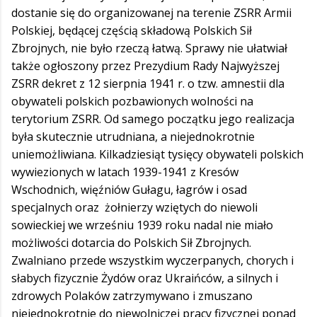
dostanie się do organizowanej na terenie ZSRR Armii
Polskiej, będącej częścią składową Polskich Sił
Zbrojnych, nie było rzeczą łatwą. Sprawy nie ułatwiał
także ogłoszony przez Prezydium Rady Najwyższej
ZSRR dekret z 12 sierpnia 1941 r. o tzw. amnestii dla
obywateli polskich pozbawionych wolności na
terytorium ZSRR. Od samego początku jego realizacja
była skutecznie utrudniana, a niejednokrotnie
uniemożliwiana. Kilkadziesiąt tysięcy obywateli polskich
wywiezionych w latach 1939-1941 z Kresów
Wschodnich, więźniów Gułagu, łagrów i osad
specjalnych oraz żołnierzy wziętych do niewoli
sowieckiej we wrześniu 1939 roku nadal nie miało
możliwości dotarcia do Polskich Sił Zbrojnych.
Zwalniano przede wszystkim wyczerpanych, chorych i
słabych fizycznie Żydów oraz Ukraińców, a silnych i
zdrowych Polaków zatrzymywano i zmuszano
niejednokrotnie do niewolniczej pracy fizycznej ponad