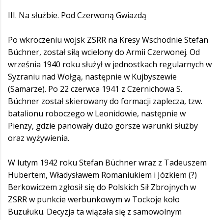
III. Na służbie. Pod Czerwoną Gwiazdą
Po wkroczeniu wojsk ZSRR na Kresy Wschodnie Stefan
Büchner, został siłą wcielony do Armii Czerwonej. Od
września 1940 roku służył w jednostkach regularnych w
Syzraniu nad Wołgą, następnie w Kujbyszewie
(Samarze). Po 22 czerwca 1941 z Czernichowa S.
Büchner został skierowany do formacji zaplecza, tzw.
batalionu roboczego w Leonidowie, następnie w
Pienzy, gdzie panowały dużo gorsze warunki służby
oraz wyżywienia.
W lutym 1942 roku Stefan Büchner wraz z Tadeuszem
Hubertem, Władysławem Romaniukiem i Józkiem (?)
Berkowiczem zgłosił się do Polskich Sił Zbrojnych w
ZSRR w punkcie werbunkowym w Tockoje koło
Buzułuku. Decyzja ta wiązała się z samowolnym