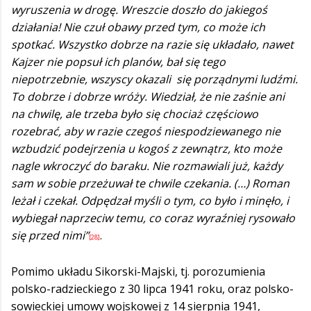
wyruszenia w drogę. Wreszcie doszło do jakiegoś
działania! Nie czuł obawy przed tym, co może ich
spotkać. Wszystko dobrze na razie się układało, nawet
Kajzer nie popsuł ich planów, bał się tego
niepotrzebnie, wszyscy okazali się porządnymi ludźmi.
To dobrze i dobrze wróży. Wiedział, że nie zaśnie ani
na chwilę, ale trzeba było się chociaż częściowo
rozebrać, aby w razie czegoś niespodziewanego nie
wzbudzić podejrzenia u kogoś z zewnątrz, kto może
nagle wkroczyć do baraku. Nie rozmawiali już, każdy
sam w sobie przeżuwał te chwile czekania. (…) Roman
leżał i czekał. Odpędzał myśli o tym, co było i minęło, i
wybiegał naprzeciw temu, co coraz wyraźniej rysowało
się przed nimi”
.
[28]
Pomimo układu Sikorski-Majski, tj. porozumienia
polsko-radzieckiego z 30 lipca 1941 roku, oraz polsko-
sowieckiej umowy wojskowej z 14 sierpnia 1941,