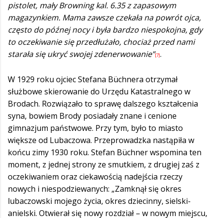
pistolet, mały Browning kal. 6.35 z zapasowym
magazynkiem. Mama zawsze czekała na powrót ojca,
często do późnej nocy i była bardzo niespokojna, gdy
to oczekiwanie się przedłużało, chociaż przed nami
starała się ukryć swojej zdenerwowanie”
.
[7]
W 1929 roku ojciec Stefana Büchnera otrzymał
służbowe skierowanie do Urzędu Katastralnego w
Brodach. Rozwiązało to sprawę dalszego kształcenia
syna, bowiem Brody posiadały znane i cenione
gimnazjum państwowe. Przy tym, było to miasto
większe od Lubaczowa. Przeprowadzka nastąpiła w
końcu zimy 1930 roku. Stefan Büchner wspomina ten
moment, z jednej strony ze smutkiem, z drugiej zaś z
oczekiwaniem oraz ciekawością nadejścia rzeczy
nowych i niespodziewanych: „Zamknął się okres
lubaczowski mojego życia, okres dziecinny, sielski-
anielski. Otwierał się nowy rozdział – w nowym miejscu,