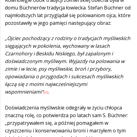
Równolegle obok tradycji żołnierskiej obecna była w
domu Büchnerów tradycja łowiecka. Stefan Büchner od
najmłodszych lat przyglądał się polowaniom ojca, które
pozostawiły w jego pamięci następujący obraz:
„Ojciec pochodzący z rodziny o tradycjach myśliwskich
sięgających w pokolenia, wychowany w lasach
Czarnohory i Beskidu Niskiego, był zapalonym i
doświadczonym myśliwym. Wyjazdy na polowania w
zimie i w lecie, psy myśliwskie, broń i przybory,
opowiadania o przygodach i sukcesach myśliwskich
łączą się z moimi najwcześniejszymi
wspomnieniami”
.
[11]
Doświadczenia myśliwskie odegrały w życiu chłopca
znaczną rolę, co potwierdza po latach sam S. Büchner:
„przypatrywałem się, a później pomagałem w
czyszczeniu i konserwowaniu broni i marzyłem o tym