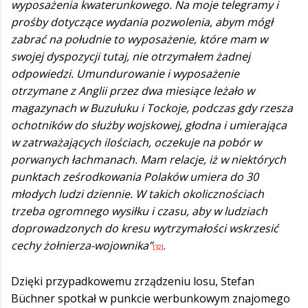
wyposażenia kwaterunkowego. Na moje telegramy i
prośby dotyczące wydania pozwolenia, abym mógł
zabrać na południe to wyposażenie, które mam w
swojej dyspozycji tutaj, nie otrzymałem żadnej
odpowiedzi. Umundurowanie i wyposażenie
otrzymane z Anglii przez dwa miesiące leżało w
magazynach w Buzułuku i Tockoje, podczas gdy rzesza
ochotników do służby wojskowej, głodna i umierająca
w zatrważających ilościach, oczekuje na pobór w
porwanych łachmanach. Mam relacje, iż w niektórych
punktach ześrodkowania Polaków umiera do 30
młodych ludzi dziennie. W takich okolicznościach
trzeba ogromnego wysiłku i czasu, aby w ludziach
doprowadzonych do kresu wytrzymałości wskrzesić
cechy żołnierza-wojownika”
.
[32]
Dzięki przypadkowemu zrządzeniu losu, Stefan
Büchner spotkał w punkcie werbunkowym znajomego