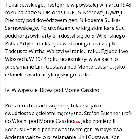
Tokarzewskiego, następnie w powstałej w marcu 1943
roku na bazie 5. DP. oraz 6 DP., 5. Kresowej Dywizji
Piechoty pod dowództwem gen. Nikodema Sulika-
Sarnowskiego. Po ukończeniu w kirgiskim Kara Suu
podchorążówki artylerii dostał się do 5. Wileńskiego
Pułku Artylerii Lekkiej dowodzonego przez ppłk
Tadeusza Wirtha. Walczył w Iranie, Iraku, Egipcie i we
Włoszech. W 1944 roku uczestniczył w walkach o
przełamanie Linii Gustawa pod Monte Cassino, jako
członek zwiadu artyleryjskiego pułku.
IV. W wąwozie. Bitwa pod Monte Cassino
Po czterech latach wojennej tułaczki, jako
dwudziestopięcioletni mężczyzna, Stefan Büchner trafił
do Włoch, pod Monte Cassino
. Jako żołnierz II
[34]
Korpusu Polski pod dowództwem gen. Władysława
Andersa walczył o przełamanie Linii Gustawa. Kpr.