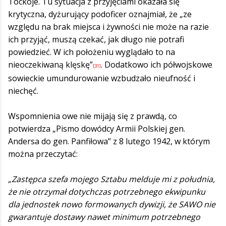
Tockoje. Tu sytuacja z przyjęciami okazała się
krytyczna, dyżurujący podoficer oznajmiał, że „ze
względu na brak miejsca i żywności nie może na razie
ich przyjąć, muszą czekać, jak długo nie potrafi
powiedzieć. W ich położeniu wyglądało to na
nieoczekiwaną klęskę”
. Dodatkowo ich półwojskowe
[31]
sowieckie umundurowanie wzbudzało nieufność i
niechęć.
Wspomnienia owe nie mijają się z prawdą, co
potwierdza „Pismo dowódcy Armii Polskiej gen.
Andersa do gen. Panfiłowa” z 8 lutego 1942, w którym
można przeczytać:
„Zastępca szefa mojego Sztabu melduje mi z południa,
że nie otrzymał dotychczas potrzebnego ekwipunku
dla jednostek nowo formowanych dywizji, że SAWO nie
gwarantuje dostawy nawet minimum potrzebnego