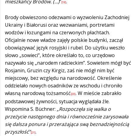
mieszkańcy Brodów. (…)
”
.
[19]
Brody obwieszono odezwami o wyzwoleniu Zachodniej
Ukrainy i Białorusi oraz wezwaniami, portretami
wodzów i łozungami na czerwonych płachtach.
Oficjalnie nowe władze zajęły polskie budynki, zaczął
obowiązywać język rosyjski i rubel. Do użytku weszło
słowo „sowieci”, które określało to, co urzędowo
nazywało się „narodem radzieckim”. Sowietem mógł być
Rosjanin, Gruzin czy Kirgiz, zaś nie mógł nim być
miejscowy, bez względu na narodowość. Określenie
oddzielało nowych osadników ze wschodu i chroniło
własną narodową tożsamość
. W mieście zabrakło
[20]
podstawowej żywności, sytuacja wyglądała źle.
Wspomina S. Büchner:
„Rozpoczęła się walka o
przeżycie następnego dnia i równocześnie zarysowała
się dalsza ponura i przerażająca swą beznadziejnością
przyszłość”
.
[21]