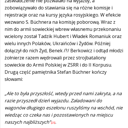
zaświadczenie nie pozwalało na wyjazdy, a
zobowiązywało do stawiania się na różne komisje i
rejestracje oraz na kursy języka rosyjskiego. W efekcie
wezwano S. Büchnera na komisję poborową. Wraz z
nim do armii sowieckiej wbrew własnemu przekonaniu
wcielony został Tadzik Hubert i Władek Romaniuk oraz
wielu innych Polaków, Ukraińców i Żydów. Później
dołączył do nich Żyd, Benek /?/ Berkowicz i odtąd młodzi
żołnierze razem wędrowali przez strojbataliony
sowieckie do Armii Polskiej w ZSRR i do II Korpusu.
Drugą część pamiętnika Stefan Büchner kończy
słowami:
„Ale to była przyszłość, wtedy przed nami zakryta, a na
razie przyszedł dzień wyjazdu. Załadowani do
wagonów długiego eszełonu ruszyliśmy na wschód, nie
wiedząc co czeka nas i pozostawionych na miejscu
naszych najbliższych”
.
[25]