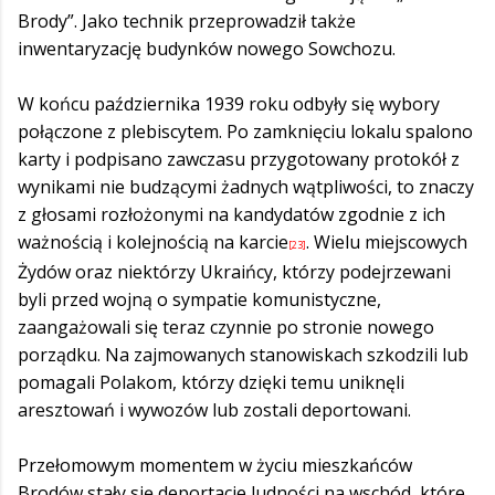
Brody”. Jako technik przeprowadził także
inwentaryzację budynków nowego Sowchozu.
W końcu października 1939 roku odbyły się wybory
połączone z plebiscytem. Po zamknięciu lokalu spalono
karty i podpisano zawczasu przygotowany protokół z
wynikami nie budzącymi żadnych wątpliwości, to znaczy
z głosami rozłożonymi na kandydatów zgodnie z ich
ważnością i kolejnością na karcie
. Wielu miejscowych
[23]
Żydów oraz niektórzy Ukraińcy, którzy podejrzewani
byli przed wojną o sympatie komunistyczne,
zaangażowali się teraz czynnie po stronie nowego
porządku. Na zajmowanych stanowiskach szkodzili lub
pomagali Polakom, którzy dzięki temu uniknęli
aresztowań i wywozów lub zostali deportowani.
Przełomowym momentem w życiu mieszkańców
Brodów stały się deportacje ludności na wschód, które