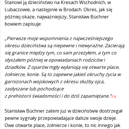
Stanowi ją dzieciństwo na Kresach Wschodnich, w
Lubaczowie, a następnie w Brodach. Okres, jak się
później okaże, najważniejszy, Stanisław Büchner
bowiem zapisuje:
„Pierwsze moje wspomnienia z najwcześniejszego
okresu dzieciństwa są niepewne i niewyraźne. Zacierają
się granice między tym, co sam przeżyłem, a tym co
słyszałem później w opowiadaniach rodziców i
dziadków. Z oparów mgły wyłaniają się otwarte place,
żołnierze, konie. Są to zapewne jakieś okruchy życia w
garnizonach wojskowych z okresu służby ojca,
zasłyszane lub pochodzące
z prehistorii świadomości i do dziś zapamiętane.”
[13]
Stanisław Büchner zatem już w dzieciństwie dostrzegał
pewne sygnały przepowiadające dalsze swoje dzieje.
Owe otwarte place, żołnierze i konie, to nic innego jak