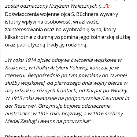
został odznaczony Krzyżem Walecznych (…)”
.
[9]
Doświadczenia wojenne ojca S. Büchnera wywarły
istotny wpływ na osobowość, wrażliwość,
zainteresowania oraz na wyobraźnię syna, który
kilkakrotnie z dumną wspomina jego żołnierską służbę
oraz patriotyczną tradycję rodzinną:
„W roku 1914 ojciec odbywa ćwiczenia wojskowe w
Krakowie, w I Pułku Artylerii Polowej, kończąc je w
czerwcu. Bezpośrednio po tym powołany do czynnej
służby wojskowej, od pierwszego dnia wojny bierze w
niej udział na różnych frontach, od Karpat po Włochy.
W 1915 roku awansuje na podporucznika /Leutnant in
der Reserwe/. Otrzymuje bojowe odznaczenia
austriackie: w 1915 roku brązowy, a w 1916 srebrny
Medal Zasługi i awans na porucznika”
[10]
.