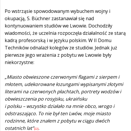
Po wstrząsie spowodowanym wybuchem wojny i
okupacją, S. Büchner zastanawiał się nad
kontynuowaniem studiów we Lwowie. Dochodziły
wiadomości, że uczelnia rozpoczęła działalność ze starą
kadrą profesorską i w języku polskim. W II Domu
Techników odnalazł kolegów ze studiów. Jednak już
pierwsze jego wrażenia z pobytu we Lwowie były
niekorzystne:
„Miasto obwieszone czerwonymi flagami z sierpem i
młotem, udekorowane łozungami wypisanymi złotymi
literami na czerwonych płachtach, portrety wodzów i
obwieszczenia po rosyjsku, ukraińsku
i polsku – wszystko działało na mnie obco, wrogo i
odstraszająco. To nie był ten Lwów, moje miasto
rodzinne, które znałem z pobytu w ciągu dwóch
ostatnich lat”
.
[22]