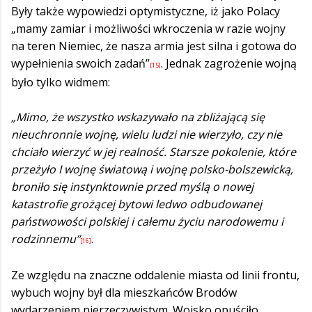
Były także wypowiedzi optymistyczne, iż jako Polacy
„mamy zamiar i możliwości wkroczenia w razie wojny
na teren Niemiec, że nasza armia jest silna i gotowa do
wypełnienia swoich zadań”
. Jednak zagrożenie wojną
[15]
było tylko widmem:
„Mimo, że wszystko wskazywało na zbliżającą się
nieuchronnie wojnę, wielu ludzi nie wierzyło, czy nie
chciało wierzyć w jej realność. Starsze pokolenie, które
przeżyło I wojnę światową i wojnę polsko-bolszewicką,
broniło się instynktownie przed myślą o nowej
katastrofie grożącej bytowi ledwo odbudowanej
państwowości polskiej i całemu życiu narodowemu i
rodzinnemu”
.
[16]
Ze względu na znaczne oddalenie miasta od linii frontu,
wybuch wojny był dla mieszkańców Brodów
wydarzeniem nierzeczywistym. Wojsko opuściło