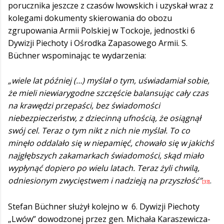
porucznika jeszcze z czasów lwowskich i uzyskał wraz z
kolegami dokumenty skierowania do obozu
zgrupowania Armii Polskiej w Tockoje, jednostki 6
Dywizji Piechoty i Ośrodka Zapasowego Armii. S.
Büchner wspominając te wydarzenia:
„wiele lat później (…) myślał o tym, uświadamiał sobie,
że mieli niewiarygodne szczęście balansując cały czas
na krawędzi przepaści, bez świadomości
niebezpieczeństw, z dziecinną ufnością, że osiągnął
swój cel. Teraz o tym nikt z nich nie myślał. To co
minęło oddalało się w niepamięć, chowało się w jakichś
najgłębszych zakamarkach świadomości, skąd miało
wypłynąć dopiero po wielu latach. Teraz żyli chwilą,
odniesionym zwycięstwem i nadzieją na przyszłość”
.
[33]
Stefan Büchner służył kolejno w 6. Dywizji Piechoty
„Lwów” dowodzonej przez gen. Michała Karaszewicza-