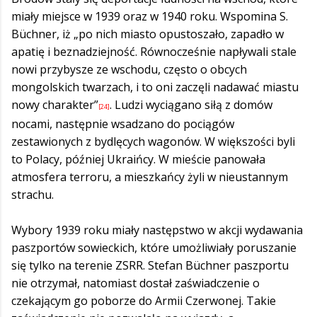
miały miejsce w 1939 oraz w 1940 roku. Wspomina S.
Büchner, iż „po nich miasto opustoszało, zapadło w
apatię i beznadziejność. Równocześnie napływali stale
nowi przybysze ze wschodu, często o obcych
mongolskich twarzach, i to oni zaczęli nadawać miastu
nowy charakter”
. Ludzi wyciągano siłą z domów
[24]
nocami, następnie wsadzano do pociągów
zestawionych z bydlęcych wagonów. W większości byli
to Polacy, później Ukraińcy. W mieście panowała
atmosfera terroru, a mieszkańcy żyli w nieustannym
strachu.
Wybory 1939 roku miały następstwo w akcji wydawania
paszportów sowieckich, które umożliwiały poruszanie
się tylko na terenie ZSRR. Stefan Büchner paszportu
nie otrzymał, natomiast dostał zaświadczenie o
czekającym go poborze do Armii Czerwonej. Takie