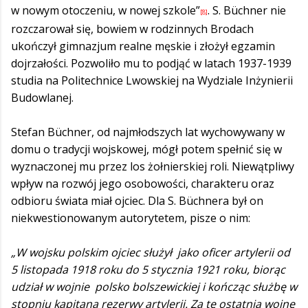
w nowym otoczeniu, w nowej szkole”
. S. Büchner nie
[8]
rozczarował się, bowiem w rodzinnych Brodach
ukończył gimnazjum realne męskie i złożył egzamin
dojrzałości. Pozwoliło mu to podjąć w latach 1937-1939
studia na Politechnice Lwowskiej na Wydziale Inżynierii
Budowlanej.
Stefan Büchner, od najmłodszych lat wychowywany w
domu o tradycji wojskowej, mógł potem spełnić się w
wyznaczonej mu przez los żołnierskiej roli. Niewątpliwy
wpływ na rozwój jego osobowości, charakteru oraz
odbioru świata miał ojciec. Dla S. Büchnera był on
niekwestionowanym autorytetem, pisze o nim:
„W wojsku polskim ojciec służył jako oficer artylerii od
5 listopada 1918 roku do 5 stycznia 1921 roku, biorąc
udział w wojnie polsko bolszewickiej i kończąc służbę w
stopniu kapitana rezerwy artylerii. Za tę ostatnią wojnę