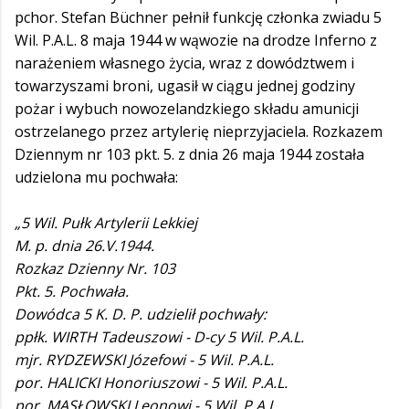
pchor. Stefan Büchner pełnił funkcję członka zwiadu 5
Wil. P.A.L. 8 maja 1944 w wąwozie na drodze Inferno z
narażeniem własnego życia, wraz z dowództwem i
towarzyszami broni, ugasił w ciągu jednej godziny
pożar i wybuch nowozelandzkiego składu amunicji
ostrzelanego przez artylerię nieprzyjaciela. Rozkazem
Dziennym nr 103 pkt. 5. z dnia 26 maja 1944 została
udzielona mu pochwała:
„5 Wil. Pułk Artylerii Lekkiej
M. p. dnia 26.V.1944.
Rozkaz Dzienny Nr. 103
Pkt. 5. Pochwała.
Dowódca 5 K. D. P. udzielił pochwały:
ppłk. WIRTH Tadeuszowi - D-cy 5 Wil. P.A.L.
mjr. RYDZEWSKI Józefowi - 5 Wil. P.A.L.
por. HALICKI Honoriuszowi - 5 Wil. P.A.L.
por. MASŁOWSKI Leonowi - 5 Wil. P.A.L.