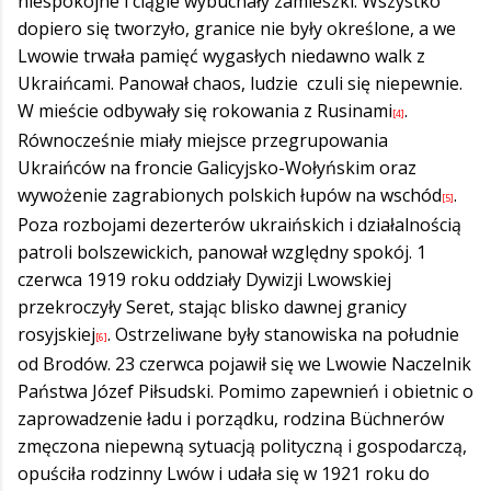
niespokojne i ciągle wybuchały zamieszki. Wszystko
dopiero się tworzyło, granice nie były określone, a we
Lwowie trwała pamięć wygasłych niedawno walk z
Ukraińcami. Panował chaos, ludzie czuli się niepewnie.
W mieście odbywały się rokowania z Rusinami
.
[4]
Równocześnie miały miejsce przegrupowania
Ukraińców na froncie Galicyjsko-Wołyńskim oraz
wywożenie zagrabionych polskich łupów na wschód
.
[5]
Poza rozbojami dezerterów ukraińskich i działalnością
patroli bolszewickich, panował względny spokój. 1
czerwca 1919 roku oddziały Dywizji Lwowskiej
przekroczyły Seret, stając blisko dawnej granicy
rosyjskiej
. Ostrzeliwane były stanowiska na południe
[6]
od Brodów. 23 czerwca pojawił się we Lwowie Naczelnik
Państwa Józef Piłsudski. Pomimo zapewnień i obietnic o
zaprowadzenie ładu i porządku, rodzina Büchnerów
zmęczona niepewną sytuacją polityczną i gospodarczą,
opuściła rodzinny Lwów i udała się w 1921 roku do