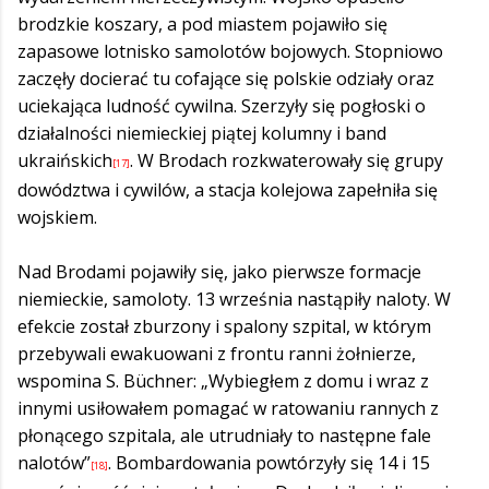
brodzkie koszary, a pod miastem pojawiło się
zapasowe lotnisko samolotów bojowych. Stopniowo
zaczęły docierać tu cofające się polskie odziały oraz
uciekająca ludność cywilna. Szerzyły się pogłoski o
działalności niemieckiej piątej kolumny i band
ukraińskich
. W Brodach rozkwaterowały się grupy
[17]
dowództwa i cywilów, a stacja kolejowa zapełniła się
wojskiem.
Nad Brodami pojawiły się, jako pierwsze formacje
niemieckie, samoloty. 13 września nastąpiły naloty. W
efekcie został zburzony i spalony szpital, w którym
przebywali ewakuowani z frontu ranni żołnierze,
wspomina S. Büchner: „Wybiegłem z domu i wraz z
innymi usiłowałem pomagać w ratowaniu rannych z
płonącego szpitala, ale utrudniały to następne fale
nalotów”
. Bombardowania powtórzyły się 14 i 15
[18]