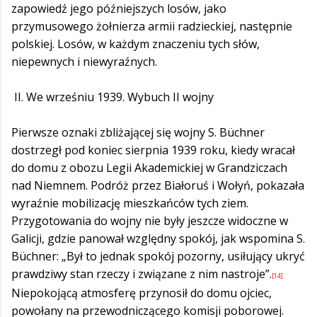
zapowiedź jego późniejszych losów, jako
przymusowego żołnierza armii radzieckiej, następnie
polskiej. Losów, w każdym znaczeniu tych słów,
niepewnych i niewyraźnych.
II. We wrześniu 1939. Wybuch II wojny
Pierwsze oznaki zbliżającej się wojny S. Büchner
dostrzegł pod koniec sierpnia 1939 roku, kiedy wracał
do domu z obozu Legii Akademickiej w Grandziczach
nad Niemnem. Podróż przez Białoruś i Wołyń, pokazała
wyraźnie mobilizację mieszkańców tych ziem.
Przygotowania do wojny nie były jeszcze widoczne w
Galicji, gdzie panował względny spokój, jak wspomina S.
Büchner: „Był to jednak spokój pozorny, usiłujący ukryć
prawdziwy stan rzeczy i związane z nim nastroje”.
[14]
Niepokojącą atmosferę przynosił do domu ojciec,
powołany na przewodniczącego komisji poborowej.