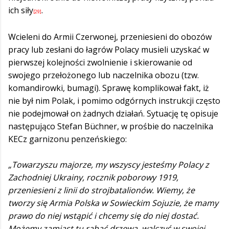
ich siły
.
[29]
Wcieleni do Armii Czerwonej, przeniesieni do obozów
pracy lub zesłani do łagrów Polacy musieli uzyskać w
pierwszej kolejności zwolnienie i skierowanie od
swojego przełożonego lub naczelnika obozu (tzw.
komandirowki, bumagi). Sprawę komplikował fakt, iż
nie był nim Polak, i pomimo odgórnych instrukcji często
nie podejmował on żadnych działań. Sytuację tę opisuje
następująco Stefan Büchner, w prośbie do naczelnika
KECz garnizonu penzeńskiego:
„Towarzyszu majorze, my wszyscy jesteśmy Polacy z
Zachodniej Ukrainy, rocznik poborowy 1919,
przeniesieni z linii do strojbatalionów. Wiemy, że
tworzy się Armia Polska w Sowieckim Sojuzie, że mamy
prawo do niej wstąpić i chcemy się do niej dostać.
Możemy zamiast tu rąbać drzewa, walczyć w swojej