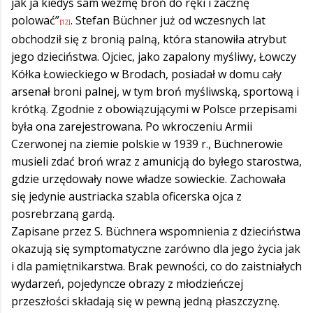
jak ja kiedyś sam wezmę broń do ręki i zacznę
polować”
. Stefan Büchner już od wczesnych lat
[12]
obchodził się z bronią palną, która stanowiła atrybut
jego dzieciństwa. Ojciec, jako zapalony myśliwy, Łowczy
Kółka Łowieckiego w Brodach, posiadał w domu cały
arsenał broni palnej, w tym broń myśliwską, sportową i
krótką. Zgodnie z obowiązującymi w Polsce przepisami
była ona zarejestrowana. Po wkroczeniu Armii
Czerwonej na ziemie polskie w 1939 r., Büchnerowie
musieli zdać broń wraz z amunicją do byłego starostwa,
gdzie urzędowały nowe władze sowieckie. Zachowała
się jedynie austriacka szabla oficerska ojca z
posrebrzaną gardą.
Zapisane przez S. Büchnera wspomnienia z dzieciństwa
okazują się symptomatyczne zarówno dla jego życia jak
i dla pamiętnikarstwa. Brak pewności, co do zaistniałych
wydarzeń, pojedyncze obrazy z młodzieńczej
przeszłości składają się w pewną jedną płaszczyznę.