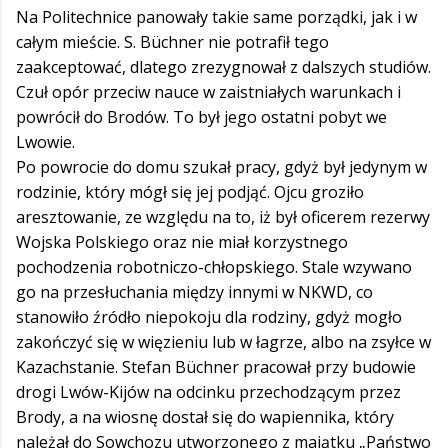
Na Politechnice panowały takie same porządki, jak i w
całym mieście. S. Büchner nie potrafił tego
zaakceptować, dlatego zrezygnował z dalszych studiów.
Czuł opór przeciw nauce w zaistniałych warunkach i
powrócił do Brodów. To był jego ostatni pobyt we
Lwowie.
Po powrocie do domu szukał pracy, gdyż był jedynym w
rodzinie, który mógł się jej podjąć. Ojcu groziło
aresztowanie, ze względu na to, iż był oficerem rezerwy
Wojska Polskiego oraz nie miał korzystnego
pochodzenia robotniczo-chłopskiego. Stale wzywano
go na przesłuchania między innymi w NKWD, co
stanowiło źródło niepokoju dla rodziny, gdyż mogło
zakończyć się w więzieniu lub w łagrze, albo na zsyłce w
Kazachstanie. Stefan Büchner pracował przy budowie
drogi Lwów-Kijów na odcinku przechodzącym przez
Brody, a na wiosnę dostał się do wapiennika, który
należał do Sowchozu utworzonego z majątku „Państwo