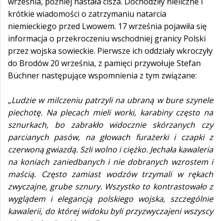
września, później nastała cisza. Dochodziły nieliczne i
krótkie wiadomości o zatrzymaniu natarcia
niemieckiego przed Lwowem. 17 września pojawiła się
informacja o przekroczeniu wschodniej granicy Polski
przez wojska sowieckie. Pierwsze ich oddziały wkroczyły
do Brodów 20 września, z pamięci przywołuje Stefan
Büchner następujące wspomnienia z tym związane:
„Ludzie w milczeniu patrzyli na ubraną w bure szynele
piechotę. Na plecach mieli worki, karabiny często na
sznurkach, bo zabrakło widocznie skórzanych czy
parcianych pasów, na głowach furażerki
i czapki z
czerwoną gwiazdą. Szli wolno i ciężko. Jechała kawaleria
na koniach zaniedbanych i nie dobranych wzrostem i
maścią. Często zamiast wodzów trzymali w rękach
zwyczajne, grube sznury. Wszystko to kontrastowało z
wyglądem i elegancją polskiego wojska, szczególnie
kawalerii, do której widoku byli przyzwyczajeni wszyscy