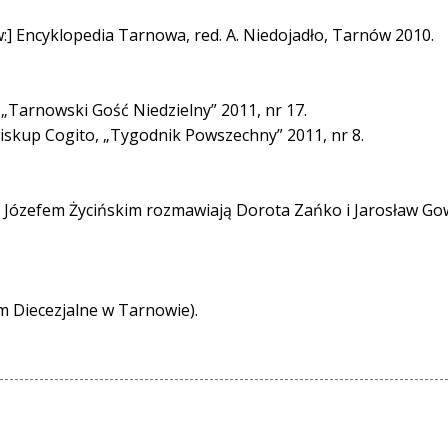
 [w:] Encyklopedia Tarnowa, red. A. Niedojadło, Tarnów 2010.
, „Tarnowski Gość Niedzielny” 2011, nr 17.
ybiskup Cogito, „Tygodnik Powszechny” 2011, nr 8.
bp. Józefem Życińskim rozmawiają Dorota Zańko i Jarosław Go
um Diecezjalne w Tarnowie).