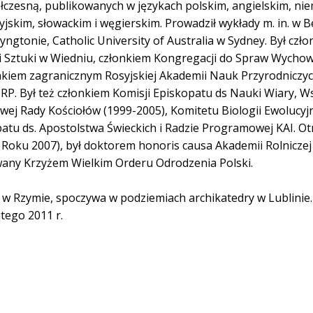
łczesną, publikowanych w językach polskim, angielskim, nie
jskim, słowackim i węgierskim. Prowadził wykłady m. in. w Be
ngtonie, Catholic University of Australia w Sydney. Był czło
i Sztuki w Wiedniu, członkiem Kongregacji do Spraw Wychow
onkiem zagranicznym Rosyjskiej Akademii Nauk Przyrodniczyc
RP. Był też członkiem Komisji Episkopatu ds Nauki Wiary, 
owej Rady Kościołów (1999-2005), Komitetu Biologii Ewolucyj
atu ds. Apostolstwa Świeckich i Radzie Programowej KAI. Ot
 Roku 2007), był doktorem honoris causa Akademii Rolniczej 
any Krzyżem Wielkim Orderu Odrodzenia Polski.
. w Rzymie, spoczywa w podziemiach archikatedry w Lublinie
tego 2011 r.