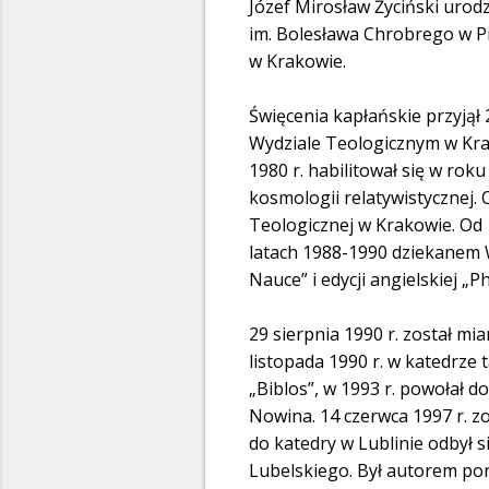
Józef Mirosław Życiński urod
im. Bolesława Chrobrego w 
w Krakowie.
Święcenia kapłańskie przyjął
Wydziale Teologicznym w Krako
1980 r. habilitował się w rok
kosmologii relatywistycznej. 
Teologicznej w Krakowie. Od 
latach 1988-1990 dziekanem Wy
Nauce” i edycji angielskiej „P
29 sierpnia 1990 r. został m
listopada 1990 r. w katedrze 
„Biblos”, w 1993 r. powołał d
Nowina. 14 czerwca 1997 r. z
do katedry w Lublinie odbył s
Lubelskiego. Był autorem pon