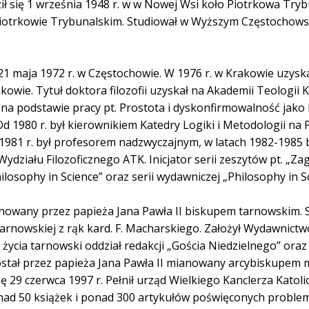
ził się 1 września 1948 r. w w Nowej Wsi koło Piotrkowa Try
Piotrkowie Trybunalskim. Studiował w Wyższym Częstoch
 21 maja 1972 r. w Częstochowie. W 1976 r. w Krakowie uzysk
wie. Tytuł doktora filozofii uzyskał na Akademii Teologii K
u na podstawie pracy pt. Prostota i dyskonfirmowalność jako
Od 1980 r. był kierownikiem Katedry Logiki i Metodologii na 
1981 r. był profesorem nadzwyczajnym, w latach 1982-1985 
działu Filozoficznego ATK. Inicjator serii zeszytów pt. „Za
hilosophy in Science” oraz serii wydawniczej „Philosophy in S
ianowany przez papieża Jana Pawła II biskupem tarnowskim. S
tarnowskiej z rąk kard. F. Macharskiego. Założył Wydawnictw
o życia tarnowski oddział redakcji „Gościa Niedzielnego” ora
ostał przez papieża Jana Pawła II mianowany arcybiskupem m
ię 29 czerwca 1997 r. Pełnił urząd Wielkiego Kanclerza Katol
ad 50 książek i ponad 300 artykułów poświęconych problemat