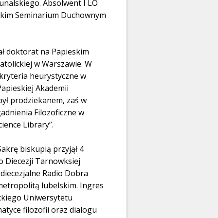
bunalskiego. Absolwent I LO
owskim Seminarium Duchownym
ał doktorat na Papieskim
atolickiej w Warszawie. W
 kryteria heurystyczne w
Papieskiej Akademii
był prodziekanem, zaś w
gadnienia Filozoficzne w
cience Library”.
akrę biskupią przyjął 4
o Diecezji Tarnowksiej
z diecezjalne Radio Dobra
etropolitą lubelskim. Ingres
ickiego Uniwersytetu
yce filozofii oraz dialogu