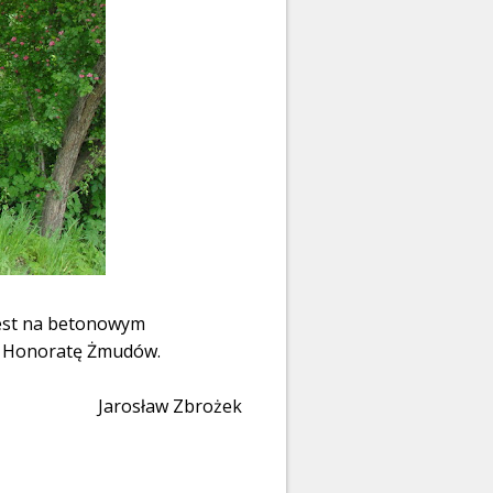
jest na betonowym
a i Honoratę Żmudów.
Jarosław Zbrożek