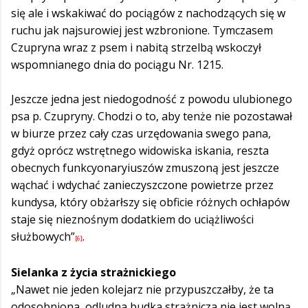
się ale i wskakiwać do pociągów z nachodzących się w
ruchu jak najsurowiej jest wzbronione. Tymczasem
Czupryna wraz z psem i nabitą strzelbą wskoczył
wspomnianego dnia do pociągu Nr. 1215.
Jeszcze jedna jest niedogodność z powodu ulubionego
psa p. Czupryny. Chodzi o to, aby tenże nie pozostawał
w biurze przez cały czas urzędowania swego pana,
gdyż oprócz wstrętnego widowiska iskania, reszta
obecnych funkcyonaryiuszów zmuszoną jest jeszcze
wąchać i wdychać zanieczyszczone powietrze przez
kundysa, który obżarłszy się obficie różnych ochłapów
staje się nieznośnym dodatkiem do uciążliwości
służbowych”
.
[6]
Sielanka z życia strażnickiego
„Nawet nie jeden kolejarz nie przypuszczałby, że ta
odosobniona, odludna budka strażnicza nie jest wolną