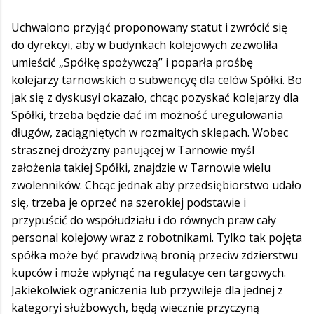
Uchwalono przyjąć proponowany statut i zwrócić się
do dyrekcyi, aby w budynkach kolejowych zezwoliła
umieścić „Spółkę spożywczą” i poparła prośbę
kolejarzy tarnowskich o subwencyę dla celów Spółki. Bo
jak się z dyskusyi okazało, chcąc pozyskać kolejarzy dla
Spółki, trzeba będzie dać im możność uregulowania
długów, zaciągniętych w rozmaitych sklepach. Wobec
strasznej drożyzny panującej w Tarnowie myśl
założenia takiej Spółki, znajdzie w Tarnowie wielu
zwolenników. Chcąc jednak aby przedsiębiorstwo udało
się, trzeba je oprzeć na szerokiej podstawie i
przypuścić do współudziału i do równych praw cały
personal kolejowy wraz z robotnikami. Tylko tak pojęta
spółka może być prawdziwą bronią przeciw zdzierstwu
kupców i może wpłynąć na regulacye cen targowych.
Jakiekolwiek ograniczenia lub przywileje dla jednej z
kategoryi służbowych, będą wiecznie przyczyną