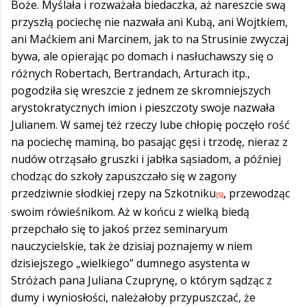
Boże. Myślała i rozważała biedaczka, aż nareszcie swą
przyszłą pociechę nie nazwała ani Kubą, ani Wojtkiem,
ani Maćkiem ani Marcinem, jak to na Strusinie zwyczaj
bywa, ale opierając po domach i nasłuchawszy się o
różnych Robertach, Bertrandach, Arturach itp.,
pogodziła się wreszcie z jednem ze skromniejszych
arystokratycznych imion i pieszczoty swoje nazwała
Julianem. W samej też rzeczy lube chłopię poczęło rość
na pociechę maminą, bo pasając gęsi i trzodę, nieraz z
nudów otrząsało gruszki i jabłka sąsiadom, a później
chodząc do szkoły zapuszczało się w zagony
przedziwnie słodkiej rzepy na Szkotniku
, przewodząc
[5]
swoim rówieśnikom. Aż w końcu z wielką biedą
przepchało się to jakoś przez seminaryum
nauczycielskie, tak że dzisiaj poznajemy w niem
dzisiejszego „wielkiego” dumnego asystenta w
Stróżach pana Juliana Czuprynę, o którym sądząc z
dumy i wyniosłości, należałoby przypuszczać, że