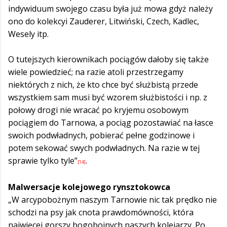
indywiduum swojego czasu była już mowa gdyż należy
ono do kolekcyi Zauderer, Litwiński, Czech, Kadlec,
Wesely itp.
O tutejszych kierownikach pociągów dałoby się także
wiele powiedzieć; na razie atoli przestrzegamy
niektórych z nich, że kto chce być służbistą przede
wszystkiem sam musi być wzorem służbistości i np. z
połowy drogi nie wracać po kryjemu osobowym
pociągiem do Tarnowa, a pociąg pozostawiać na łasce
swoich podwładnych, pobierać pełne godzinowe i
potem sekować swych podwładnych. Na razie w tej
sprawie tylko tyle”
.
[14]
Malwersacje kolejowego rynsztokowca
„W arcypobożnym naszym Tarnowie nic tak prędko nie
schodzi na psy jak cnota prawdomówności, która
najwięcej gorszy bogobojnych naszych kolejarzy. Po