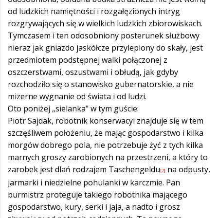
od ludzkich namiętności i rozgałęzionych intryg
rozgrywających się w wielkich ludzkich zbiorowiskach.
Tymczasem i ten odosobniony posterunek służbowy
nieraz jak gniazdo jaskółcze przylepiony do skały, jest
przedmiotem podstępnej walki połączonej z
oszczerstwami, oszustwami i obłudą, jak gdyby
rozchodziło się o stanowisko gubernatorskie, a nie
mizerne wygnanie od świata i od ludzi.
Oto poniżej „sielanka" w tym guście:
Piotr Sajdak, robotnik konserwacyi znajduje się w tem
szczęśliwem położeniu, że mając gospodarstwo i kilka
morgów dobrego pola, nie potrzebuje żyć z tych kilka
marnych groszy zarobionych na przestrzeni, a który to
zarobek jest dlań rodzajem Taschengeldu
na odpusty,
[7]
jarmarki i niedzielne pohulanki w karczmie. Pan
burmistrz proteguje takiego robotnika mającego
gospodarstwo, kury, serki i jaja, a nadto i grosz