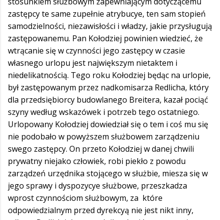
stosunkiem służbowym zapewniającym dotyczącemu
zastępcy te same zupełnie atrybucye, ten sam stopień
samodzielności, niezawisłości i władzy, jakie przysługują
zastępowanemu. Pan Kołodziej powinien wiedzieć, że
wtrącanie się w czynności jego zastępcy w czasie
własnego urlopu jest największym nietaktem i
niedelikatnością. Tego roku Kołodziej będąc na urlopie,
był zastępowanym przez nadkomisarza Redlicha, który
dla przedsiębiorcy budowlanego Breitera, kazał pociąć
szyny według wskazówek i potrzeb tego ostatniego.
Urlopowany Kołodziej dowiedział się o tem i coś mu się
nie podobało w powyższem służbowem zarządzeniu
swego zastępcy. On przeto Kołodziej w danej chwili
prywatny niejako człowiek, robi piekło z powodu
zarządzeń urzędnika stojącego w służbie, miesza się w
jego sprawy i dyspozycye służbowe, przeszkadza
wprost czynnościom służbowym, za które
odpowiedzialnym przed dyrekcyą nie jest nikt inny,