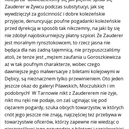
Zauderer w Żywcu podczas substytucyi, jak się
wywdzięczył za gościnność i dobre koleżeńskie
przyjęcie, denuncyując poufne pogadanki koleżeńskie
przed dyrekcją w sposób tak nikczemny, na jaki by się
nie zdobył najobskurniejszy płatny szpicel. Że Zauderer
jest moralnym rynsztokowcem, to rzecz jasna nie
będąca dla nas żadną tajemnicą, nie przypuszczaliśmy
atoli, że tenże jest „mężem zaufania u Goroszkiewicza
aż w tak poufnym charakterze, wobec czego
dawniejsze jego malwersacye z biletami kolejowymi w
Dębicy, są nieznacznem tylko przewinieniem. Oto jeden
jeszcze okaz do galeryi Pilawskich, Moczulskich i im
podobnych! W Tarnowie nikt z Zaudererem nie żyje,
nikt mu ręki nie podaje, on zaś uginając się pod
ciężarem pogardy, szuka obcych towarzystw, w których
cnót jego jeszcze nie znają, najczęściej też przebywa w
towarzystwie oficerów, którzy zapewne nie wiedząc o