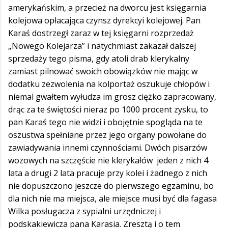
amerykańskim, a przecież na dworcu jest księgarnia
kolejowa opłacająca czynsz dyrekcyi kolejowej. Pan
Karaś dostrzegł zaraz w tej księgarni rozprzedaż
„Nowego Kolejarza” i natychmiast zakazał dalszej
sprzedaży tego pisma, gdy atoli drab klerykalny
zamiast pilnować swoich obowiązków nie mając w
dodatku zezwolenia na kolportaż oszukuje chłopów i
niemal gwałtem wyłudza im grosz ciężko zapracowany,
drąc za te świętości nieraz po 1000 procent zysku, to
pan Karaś tego nie widzi i obojętnie spogląda na te
oszustwa spełniane przez jego organy powołane do
zawiadywania innemi czynnościami. Dwóch pisarzów
wozowych na szczęście nie klerykałów jeden z nich 4
lata a drugi 2 lata pracuje przy kolei i żadnego z nich
nie dopuszczono jeszcze do pierwszego egzaminu, bo
dla nich nie ma miejsca, ale miejsce musi być dla fagasa
Wilka posługacza z sypialni urzędniczej i
podskakiewicza pana Karasia. Zresztą i o tem