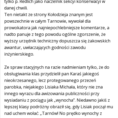
tylko p. Redlich jako naczelnik sekcyi konserwacyi w
danej chwili.
Ten nietakt ze strony Kołodzieja znanym jest
powszechnie w całym Tarnowie, wywołał dla
prowokatora jak najniepochlebniejsze komentarze, a
nadto panuje z tego powodu ogólne zgorszenie, że
wyższy urzędnik techniczny dopuszcza się żakowskich
awantur, uwłaczających godności zawodu
inżynierskiego.
Ze spraw stacyjnych na razie nadmieniam tylko, że do
obsługiwania klas przydzielił pan Karaś jakiegoś
nieokrzesanego, lecz protegowanego przezeń
parobka, niejakiego Lisiaka Michała, który nie zna
innego wyrazu dla awizowania publiczności przy
wysiadaniu z pociągu jak „wynocha”. Niedawno jakiś z
lepszej klasy podróżny obraził się, gdy Lisiak począł mu
nad uchem wołać: „Tarnów! No prędko wynochy z