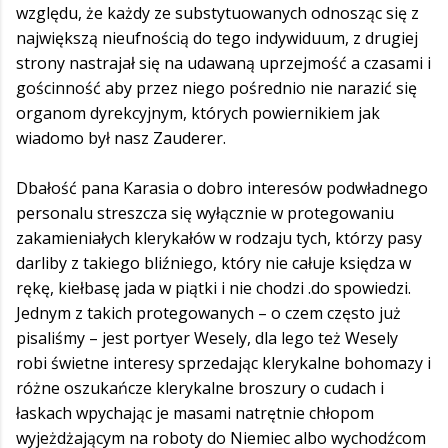
względu, że każdy ze substytuowanych odnosząc się z
największą nieufnością do tego indywiduum, z drugiej
strony nastrajał się na udawaną uprzejmość a czasami i
gościnność aby przez niego pośrednio nie narazić się
organom dyrekcyjnym, których powiernikiem jak
wiadomo był nasz Zauderer.
Dbałość pana Karasia o dobro interesów podwładnego
personalu streszcza się wyłącznie w protegowaniu
zakamieniałych klerykałów w rodzaju tych, którzy pasy
darliby z takiego bliźniego, który nie całuje księdza w
rękę, kiełbasę jada w piątki i nie chodzi .do spowiedzi.
Jednym z takich protegowanych – o czem często już
pisaliśmy – jest portyer Wesely, dla lego też Wesely
robi świetne interesy sprzedając klerykalne bohomazy i
różne oszukańcze klerykalne broszury o cudach i
łaskach wpychając je masami natrętnie chłopom
wyjeżdżającym na roboty do Niemiec albo wychodźcom