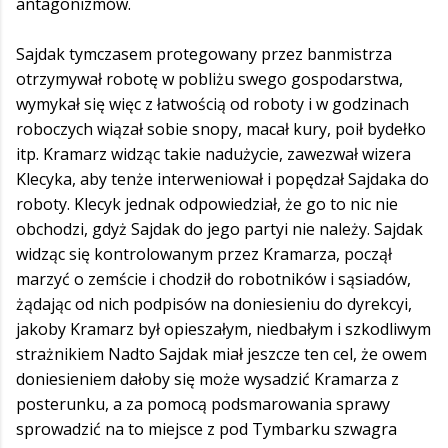
antagonizmów.
Sajdak tymczasem protegowany przez banmistrza
otrzymywał robotę w pobliżu swego gospodarstwa,
wymykał się więc z łatwością od roboty i w godzinach
roboczych wiązał sobie snopy, macał kury, poił bydełko
itp. Kramarz widząc takie nadużycie, zawezwał wizera
Klecyka, aby tenże interweniował i popędzał Sajdaka do
roboty. Klecyk jednak odpowiedział, że go to nic nie
obchodzi, gdyż Sajdak do jego partyi nie należy. Sajdak
widząc się kontrolowanym przez Kramarza, począł
marzyć o zemście i chodził do robotników i sąsiadów,
żądając od nich podpisów na doniesieniu do dyrekcyi,
jakoby Kramarz był opieszałym, niedbałym i szkodliwym
strażnikiem Nadto Sajdak miał jeszcze ten cel, że owem
doniesieniem dałoby się może wysadzić Kramarza z
posterunku, a za pomocą podsmarowania sprawy
sprowadzić na to miejsce z pod Tymbarku szwagra