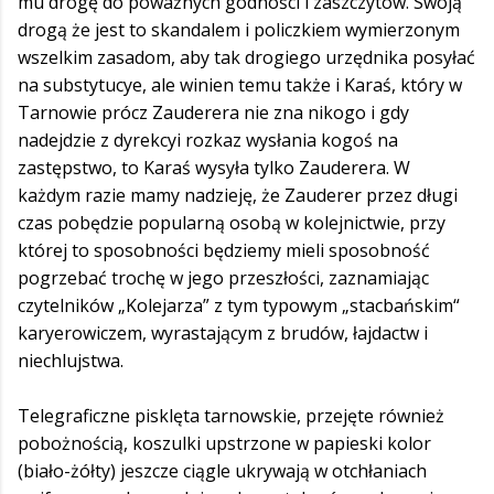
mu drogę do poważnych godności i zaszczytów. Swoją
drogą że jest to skandalem i policzkiem wymierzonym
wszelkim zasadom, aby tak drogiego urzędnika posyłać
na substytucye, ale winien temu także i Karaś, który w
Tarnowie prócz Zauderera nie zna nikogo i gdy
nadejdzie z dyrekcyi rozkaz wysłania kogoś na
zastępstwo, to Karaś wysyła tylko Zauderera. W
każdym razie mamy nadzieję, że Zauderer przez długi
czas pobędzie popularną osobą w kolejnictwie, przy
której to sposobności będziemy mieli sposobność
pogrzebać trochę w jego przeszłości, zaznamiając
czytelników „Kolejarza” z tym typowym „stacbańskim“
karyerowiczem, wyrastającym z brudów, łajdactw i
niechlujstwa.
Telegraficzne pisklęta tarnowskie, przejęte również
pobożnością, koszulki upstrzone w papieski kolor
(biało-żółty) jeszcze ciągle ukrywają w otchłaniach