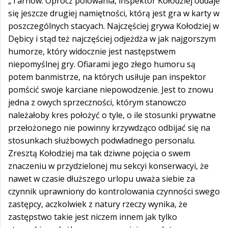
„Tarnów. Oprócz polowania, inspektor Kołodziej oddaje
się jeszcze drugiej namiętności, którą jest gra w karty w
poszczególnych stacyach. Najczęściej grywa Kołodziej w
Dębicy i stąd też najczęściej odjeżdża w jak najgorszym
humorze, który widocznie jest następstwem
niepomyślnej gry. Ofiarami jego złego humoru są
potem banmistrze, na których usiłuje pan inspektor
pomścić swoje karciane niepowodzenie. Jest to znowu
jedna z owych sprzeczności, którym stanowczo
należałoby kres położyć o tyle, o ile stosunki prywatne
przełożonego nie powinny krzywdząco odbijać się na
stosunkach służbowych podwładnego personalu.
Zresztą Kołodziej ma tak dziwne pojęcia o swem
znaczeniu w przydzielonej mu sekcyi konserwacyi, że
nawet w czasie dłuższego urlopu uważa siebie za
czynnik uprawniony do kontrolowania czynności swego
zastępcy, aczkolwiek z natury rzeczy wynika, że
zastępstwo takie jest niczem innem jak tylko