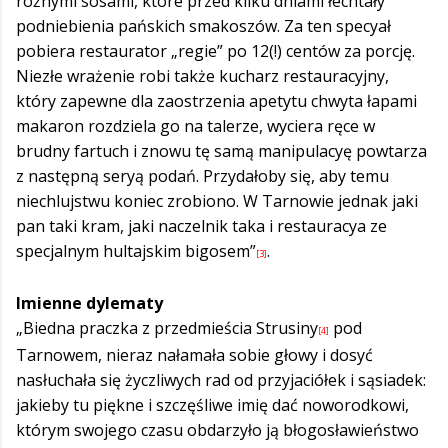
różnymi sosami, które przed kilku dniami łechtały
podniebienia pańskich smakoszów. Za ten specyał
pobiera restaurator „regie” po 12(!) centów za porcję.
Niezłe wrażenie robi także kucharz restauracyjny,
który zapewne dla zaostrzenia apetytu chwyta łapami
makaron rozdziela go na talerze, wyciera ręce w
brudny fartuch i znowu tę samą manipulacyę powtarza
z następną seryą podań. Przydałoby się, aby temu
niechlujstwu koniec zrobiono. W Tarnowie jednak jaki
pan taki kram, jaki naczelnik taka i restauracya ze
specjalnym hultajskim bigosem”
.
[3]
Imienne dylematy
„Biedna praczka z przedmieścia Strusiny
pod
[4]
Tarnowem, nieraz nałamała sobie głowy i dosyć
nasłuchała się życzliwych rad od przyjaciółek i sąsiadek:
jakieby tu piękne i szczęśliwe imię dać noworodkowi,
którym swojego czasu obdarzyło ją błogosławieństwo