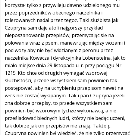
korzystał tylko z przywileju dawno udzielonego mu
przez poprzedników obecnego naczelnika i
tolerowanych nadal przez tegoż. Taki służbista jak
Czupryna sam daje atoli najgorszy przykład
nieposzanowania przepisów, przemycając się na
polowania wraz z psem, manewrując między wozami i
pod wozy aby nie być widzianym z peronu przez
naczelnika Kowacza i dyrekcyjnika Lobensteina, jak to
miało miejsce dnia 29 listopada u. r. przy pociągu Nr
1215. Kto chce od drugich wymagać wzorowej
służbistości, przede wszystkiem sam powinien tak
postępować, aby na uchybieniu przepisom nawet na
włos nie zostać wyłapanym. Tak i pan Czupryna jeżeli
zna dobrze przepisy, to przede wszystkiem sam
powinien być wzorowym tychże wykonawcą, a nie
prześladować biednych ludzi, którzy nie będąc uczeni,
tak dobrze jak on przepisów nie znają. Także p.
Czupryna powinien był wiedzieć, że nie tylko przemycać