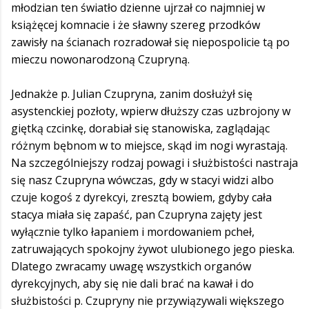
młodzian ten światło dzienne ujrzał co najmniej w
książęcej komnacie i że sławny szereg przodków
zawisły na ścianach rozradował się niepospolicie tą po
mieczu nowonarodzoną Czupryną.
Jednakże p. Julian Czupryna, zanim dosłużył się
asystenckiej pozłoty, wpierw dłuższy czas uzbrojony w
giętką czcinkę, dorabiał się stanowiska, zaglądając
różnym bębnom w to miejsce, skąd im nogi wyrastają.
Na szczególniejszy rodzaj powagi i służbistości nastraja
się nasz Czupryna wówczas, gdy w stacyi widzi albo
czuje kogoś z dyrekcyi, zresztą bowiem, gdyby cała
stacya miała się zapaść, pan Czupryna zajęty jest
wyłącznie tylko łapaniem i mordowaniem pcheł,
zatruwających spokojny żywot ulubionego jego pieska.
Dlatego zwracamy uwagę wszystkich organów
dyrekcyjnych, aby się nie dali brać na kawał i do
służbistości p. Czupryny nie przywiązywali większego