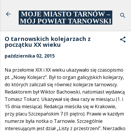
Przejdź do głównej zawartości
MOJE MIASTO TARNÓW –
MÓJ POWIAT TARNOWSKI
O tarnowskich kolejarzach z
początku XX wieku
października 02, 2015
Na przełomie XIX i XX wieku ukazywało się czasopismo
pt. „Nowy Kolejarz”. Był to organ galicyjskich kolejarzy,
do których zaliczali się również kolejarze tarnowscy.
Redaktorem był Wiktor Bachowski, natomiast wydawcą
Tomasz Tokarz. Ukazywał się dwa razy w miesiącu (1. i
15 dnia miesiąca). Redakcja mieściła się w Krakowie,
przy placu Szczepańskim 7 (II piętro). Prawie w każdym
numerze była notka o Tarnowie. Szczególnie
interesującym jest dział „Listy z przestrzeni”. Nierzadko