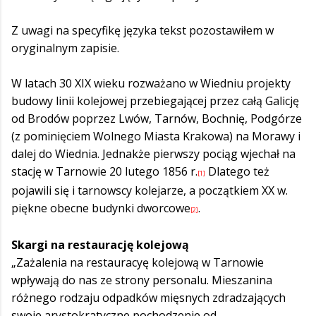
Z uwagi na specyfikę języka tekst pozostawiłem w
oryginalnym zapisie.
W latach 30 XIX wieku rozważano w Wiedniu projekty
budowy linii kolejowej przebiegającej przez całą Galicję
od Brodów poprzez Lwów, Tarnów, Bochnię, Podgórze
(z pominięciem Wolnego Miasta Krakowa) na Morawy i
dalej do Wiednia. Jednakże pierwszy pociąg wjechał na
stację w Tarnowie 20 lutego 1856 r.
Dlatego też
[1]
pojawili się i tarnowscy kolejarze, a początkiem XX w.
piękne obecne budynki dworcowe
.
[2]
Skargi na restaurację kolejową
„Zażalenia na restauracyę kolejową w Tarnowie
wpływają do nas ze strony personalu. Mieszanina
różnego rodzaju odpadków mięsnych zdradzających
swoje arystokratyczne pochodzenie od