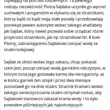
zbywający od potrzeb codziennych. Ta pewnego
rodzaju niezależność Piotra Sajdaka uczyniła go wprost
zuchwałym i aroganckim w stykaniu się ze strażnikami,
którzy bądź co bądź mają stałe posady i przedstawiają
poniekąd pewien autorytet wobec takiego analfabety
jak Sajdak, który nawet pozwala sobie urządzać różne
przykrości strażnikom, jak np. strażnikowi Nr. 8 koło
Pleśny, zabraniającemu Sajdakowi czerpać wodę ze
studni kolejowej.
Sajdak ze złości wobec tego zakazu, chcąc pokazać
czem jest, począł czerpać wodę garnkiem nieczystym, w
którym żona jego gotowała karmę dla nierogacizny, aż
w końcu garnek ten utopił i przez dwa miesiące
pozostawił go na dnie studni. Strażnik Kramarz wobec
takiego zanieczyszczania studni otrzymał rozkaz, aby
Sajdakowi stanowczo zakazał brania wody. I to było
powodem późniejszych jak najostrzejszych