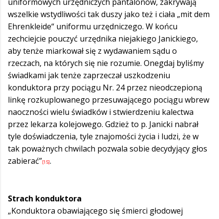
uniformowych urzędniczych pantalonów, zakrywają
wszelkie wstydliwości tak duszy jako też i ciała „mit dem
Ehrenkleide“ uniformu urzędniczego. W końcu
zechciejcie pouczyć urzędnika niejakiego Janickiego,
aby tenże miarkował się z wydawaniem sądu o
rzeczach, na których się nie rozumie. Onegdaj byliśmy
świadkami jak tenże zaprzeczał uszkodzeniu
konduktora przy pociągu Nr. 24 przez nieodczepioną
linkę rozkuplowanego przesuwającego pociągu wbrew
naoczności wielu świadków i stwierdzeniu kalectwa
przez lekarza kolejowego. Gdzież to p. Janicki nabrał
tyle doświadczenia, tyle znajomości życia i ludzi, że w
tak poważnych chwilach pozwala sobie decydyjący głos
zabierać”
.
[15]
Strach konduktora
„Konduktora obawiającego się śmierci głodowej