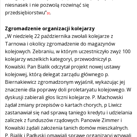
niesnasek i nie pozwolą rozwinąć się
przedsiębiorstwu”
.
[9]
Zgromadzenie organizacji kolejarzy
„W niedzielę 22 października zwołali kolejarze z
Tarnowa i okolicy zgromadzenie do magazynów
kolejowych. Zebraniu, w którym uczestniczyło zwyż 100
kolejarzy wszelkich kategoryi, przewodniczył p.
Kowalski. Pan Bialik odczytał projekt nowej ustawy
kolejowej, którą delegat zarządu głównego p.
Biernakiewicz zgromadzonym wyjaśnił, wykazując jej
znaczenie dla poprawy doli proletaryatu kolejowego. W
dyskusji zabierali głos liczni kolejarze. P. Machowski
żądał zmiany przepisów o kartach chorych, p Liwicz
zastanawiał się nad sprawą taniego kredytu i udzielania
zaliczek z funduszów rządowych. Panowie Zimmer i
Kowalski żądali założenia tanich domów mieszkalnych.
P. Bialik i Padłuski omawiali sprawę organizacyi wzywali