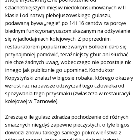
szlachetniejszych mięsiw niedokonsumowanych w II
klasie i od nazwą plebejuszowskiego gulaszu,
podawaną bywa „regie” po 14 i 16 centów za porcyę
biednym funkcyonaryuszom skazanym na odżywianie
się w jadłodajniach kolejowych. Z poprzednim
restauratorem popularnie zwanym Bolkiem dało się
przynajmniej pomówić, teraźniejszy gbur ani słuchać
nie chce żadnych uwag, wobec czego nie pozostaje nic
innego jak publicznie go upominać. Konduktor
Kopystyński znalazł w bigosie robaka, którego okazały
wzrost raz na zawsze odzwyczaił tego człowieka od
spożywania tego przysmaku (zwłaszcza w restauracyi
kolejowej w Tarnowie).
Zresztą o ile gulasz zdradza pochodzenie od różnych
smacznych niegdyś zapewne pieczystych, o tyle bigos
dowodzi znowu takiego samego pokrewieństwa z