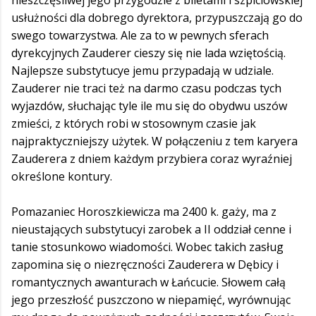
nieszczęśliwej jego przygodzie z biletami i szpiclowskiej
usłużności dla dobrego dyrektora, przypuszczają go do
swego towarzystwa. Ale za to w pewnych sferach
dyrekcyjnych Zauderer cieszy się nie lada wziętością.
Najlepsze substytucye jemu przypadają w udziale.
Zauderer nie traci też na darmo czasu podczas tych
wyjazdów, słuchając tyle ile mu się do obydwu uszów
zmieści, z których robi w stosownym czasie jak
najpraktyczniejszy użytek. W połączeniu z tem karyera
Zauderera z dniem każdym przybiera coraz wyraźniej
określone kontury.
Pomazaniec Horoszkiewicza ma 2400 k. gaży, ma z
nieustających substytucyi zarobek a II oddział cenne i
tanie stosunkowo wiadomości. Wobec takich zasług
zapomina się o niezręczności Zauderera w Dębicy i
romantycznych awanturach w Łańcucie. Słowem całą
jego przeszłość puszczono w niepamięć, wyrównując