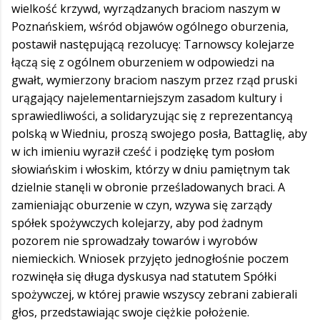
wielkość krzywd, wyrządzanych braciom naszym w
Poznańskiem, wśród objawów ogólnego oburzenia,
postawił następującą rezolucyę: Tarnowscy kolejarze
łączą się z ogólnem oburzeniem w odpowiedzi na
gwałt, wymierzony braciom naszym przez rząd pruski
urągający najelementarniejszym zasadom kultury i
sprawiedliwości, a solidaryzując się z reprezentancyą
polską w Wiedniu, proszą swojego posła, Battaglię, aby
w ich imieniu wyraził cześć i podziękę tym posłom
słowiańskim i włoskim, którzy w dniu pamiętnym tak
dzielnie stanęli w obronie prześladowanych braci. A
zamieniając oburzenie w czyn, wzywa się zarządy
spółek spożywczych kolejarzy, aby pod żadnym
pozorem nie sprowadzały towarów i wyrobów
niemieckich. Wniosek przyjęto jednogłośnie poczem
rozwinęła się długa dyskusya nad statutem Spółki
spożywczej, w której prawie wszyscy zebrani zabierali
głos, przedstawiając swoje ciężkie położenie.