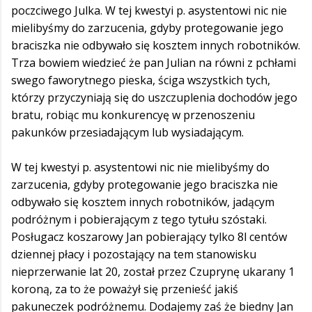
poczciwego Julka. W tej kwestyi p. asystentowi nic nie
mielibyśmy do zarzucenia, gdyby protegowanie jego
braciszka nie odbywało się kosztem innych robotników.
Trza bowiem wiedzieć że pan Julian na równi z pchłami
swego faworytnego pieska, ściga wszystkich tych,
którzy przyczyniają się do uszczuplenia dochodów jego
bratu, robiąc mu konkurencyę w przenoszeniu
pakunków przesiadającym lub wysiadającym.
W tej kwestyi p. asystentowi nic nie mielibyśmy do
zarzucenia, gdyby protegowanie jego braciszka nie
odbywało się kosztem innych robotników, jadącym
podróżnym i pobierającym z tego tytułu szóstaki.
Posługacz koszarowy Jan pobierający tylko 8l centów
dziennej płacy i pozostający na tem stanowisku
nieprzerwanie lat 20, został przez Czuprynę ukarany 1
koroną, za to że poważył się przenieść jakiś
pakuneczek podróżnemu. Dodajemy zaś że biedny Jan