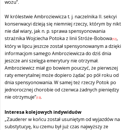
wozu”.
W królestwie Ambroziewicza t. j. naczelnika II. sekcyi
konserwacyi dzieją się niemniej rzeczy, którym by nikt
nie dał wiary, jak n. p. sprawa spensyonowania
strażnika Wojciecha Potoka z linii Stróże-Bobowa
,
[12]
który w lipcu jeszcze został spensyonowanym a dzięki
informacjom samego Ambroziewicza do dziś dnia
jeszcze ani szelęga emerytury nie otrzymał.
Ambroziewicz miał go bowiem pouczyć, że pierwszej
raty emerytalnej może dopiero żądać po pół roku od
dnia spensyonowania. W samej też rzeczy Potok po
jednorocznej chorobie od czerwca żadnych pieniędzy
nie otrzymuje”
.
[13]
Interesa kolejowych indywiduów
„Zauderer w końcu został usuniętym od wyjazdów na
substytucyę, ku czemu był już czas najwyższy ze