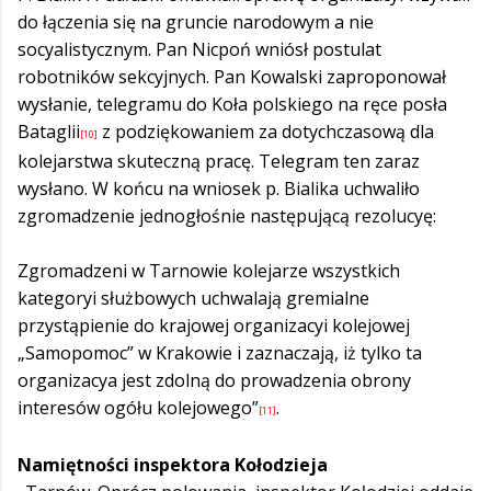
do łączenia się na gruncie narodowym a nie
socyalistycznym. Pan Nicpoń wniósł postulat
robotników sekcyjnych. Pan Kowalski zaproponował
wysłanie, telegramu do Koła polskiego na ręce posła
Bataglii
z podziękowaniem za dotychczasową dla
[10]
kolejarstwa skuteczną pracę. Telegram ten zaraz
wysłano. W końcu na wniosek p. Bialika uchwaliło
zgromadzenie jednogłośnie następującą rezolucyę:
Zgromadzeni w Tarnowie kolejarze wszystkich
kategoryi służbowych uchwalają gremialne
przystąpienie do krajowej organizacyi kolejowej
„Samopomoc” w Krakowie i zaznaczają, iż tylko ta
organizacya jest zdolną do prowadzenia obrony
interesów ogółu kolejowego”
.
[11]
Namiętności inspektora Kołodzieja