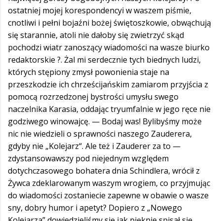
ostatniej mojej korespondencyi w waszem piśmie,
cnotliwi i pełni bojaźni bożej świętoszkowie, obwąchują
się starannie, atoli nie dałoby się zwietrzyć skąd
pochodzi wiatr zanoszący wiadomości na wasze biurko
redaktorskie ?. Żal mi serdecznie tych biednych ludzi,
których stępiony zmysł powonienia staje na
przeszkodzie ich chrześcijańskim zamiarom przyjścia z
pomocą rozrzedzonej bystrości umysłu swego
naczelnika Karasia, oddając tryumfalnie w jego ręce nie
godziwego winowajcę. — Bodaj was! Bylibyśmy może
nic nie wiedzieli o sprawności naszego Zauderera,
gdyby nie „Kolejarz“. Ale też i Zauderer za to —
zdystansowawszy pod niejednym względem
dotychczasowego bohatera dnia Schindlera, wrócił z
Żywca zdeklarowanym waszym wrogiem, co przyjmując
do wiadomości zostaniecie zapewne w obawie o wasze
sny, dobry humor i apetyt? Dopiero z „Nowego
Kolejarza” dowiedzieliśmy się jak pięknie spisał się