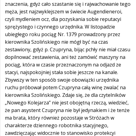
znaczenia, gdyż cało szastanie się i rajwachowanie tego
męża, jest najzwyklejszem w świecie Augendieneroi,
czyli mydleniem ocz, dla pozyskania sobie reputacyi
sprężystego i czynnego urzędnika. W listopadzie
ubiegłego roku pociąg Nr. 1379 prowadzony przez
kierownika Szolińskiego nie mógł być na czas
zestawiony, gdyż p. Czupryna, bijąc pchły nie miał czasu
dopilnować zestawienia, ani też zamówić maszyny na
pociąg, która w czasie przeznaczonym na odjazd ze
stacyi, najspokojniej stała sobie jeszcze na kanale.
Zbywszy w ten sposób swoje obowiązki urzędnika
ruchu próbował potem Czupryna całą winę zwalać na
kierownika Szolińskiego. Zdaje się, że dla czytelników
„Nowego Kolejarza” nie jest obojętną rzeczą, wiedzieć,
że pan asystent Czupryna nie był jedynakiem i że tenże
ma brata, który również pozostaje w Stróżach w
charakterze dziennego robotnika stacyjnego,
zawdzięczając widocznie to stanowisko protekcyi