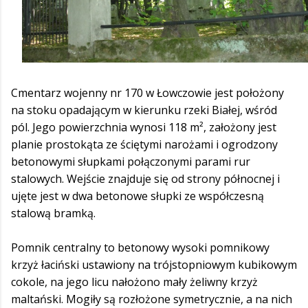
Cmentarz wojenny nr 170 w Łowczowie jest położony
na stoku opadającym w kierunku rzeki Białej, wśród
pól. Jego powierzchnia wynosi 118 m², założony jest
planie prostokąta ze ściętymi narożami i ogrodzony
betonowymi słupkami połączonymi parami rur
stalowych. Wejście znajduje się od strony północnej i
ujęte jest w dwa betonowe słupki ze współczesną
stalową bramką.
Pomnik centralny to betonowy wysoki pomnikowy
krzyż łaciński ustawiony na trójstopniowym kubikowym
cokole, na jego licu nałożono mały żeliwny krzyż
maltański. Mogiły są rozłożone symetrycznie, a na nich