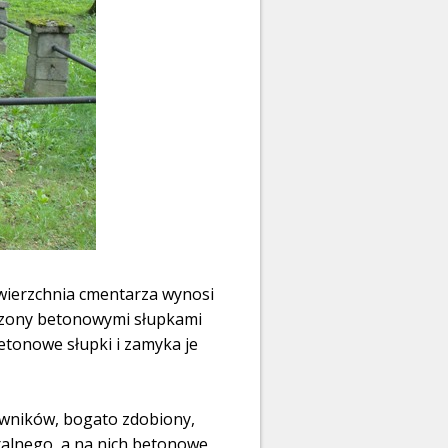
owierzchnia cmentarza wynosi
odzony betonowymi słupkami
etonowe słupki i zamyka je
owników, bogato zdobiony,
ralnego, a na nich betonowe