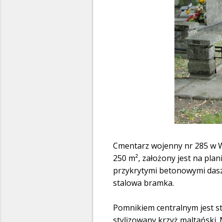
Cmentarz wojenny nr 285 w W
250 m², założony jest na pla
przykrytymi betonowymi daszk
stalowa bramka.
Pomnikiem centralnym jest s
stylizowany krzyż maltański.