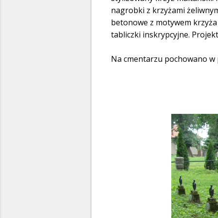
nagrobki z krzyżami żeliwnym
betonowe z motywem krzyża ł
tabliczki inskrypcyjne. Proj
Na cmentarzu pochowano w po