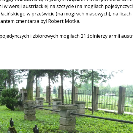
i w wersji austriackiej na szczycie (na mogiłach pojedynczy
acińskiego w prześwicie (na mogiłach masowych), na lica
ektantem cmentarza był Robert Motka.
jedynczych i zbiorowych mogiłach 21 żołnierzy armii austr