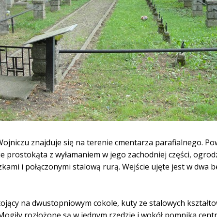
ojniczu znajduje się na terenie cmentarza parafialnego. P
nie prostokąta z wyłamaniem w jego zachodniej części, ogr
ami i połączonymi stalową rurą. Wejście ujęte jest w dwa b
tojący na dwustopniowym cokole, kuty ze stalowych kształt
 Mogiły rozłożone są w jednym rzędzie i wokół pomnika cent