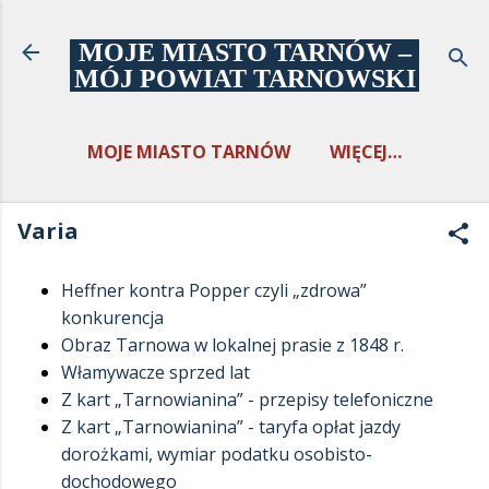
Przejdź do głównej zawartości
MOJE MIASTO TARNÓW –
MÓJ POWIAT TARNOWSKI
MOJE MIASTO TARNÓW
WIĘCEJ…
MÓJ POWIAT TARNOWSKI
Varia
Heffner kontra Popper czyli „zdrowa”
konkurencja
Obraz Tarnowa w lokalnej prasie z 1848 r.
Włamywacze sprzed lat
Z kart „Tarnowianina” - przepisy telefoniczne
Z kart „Tarnowianina” - taryfa opłat jazdy
dorożkami, wymiar podatku osobisto-
dochodowego